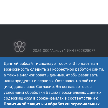
🌸
2026, ООО "Азимут" | ИНН 7702828077
Уважаемые пользователи.
Данный вебсайт использует cookie. Это дает нам
Обработка заявок и интернет (On-line) платежей
возможность следить за корректной работой сайта,
администратором клуба осуществляется ежедневно с 09:00
а также анализировать данные, чтобы развивать
до 21:00 по московскому времени.
наши продукты и сервисы. Оставаясь на сайте и
Политика в отношении обработки персональных данных
(или) давая свое Согласие, Вы соглашаетесь с
условиями обработки Ваших персональных данных,
Правила посещения Спортивного комплекса «Сетка»
содержащихся в cookie-файлах в соответствии
с
Договор публичной оферты на оказание спортивно-
Политикой защиты и обработки персональных
оздоровительных услуг от 01.10.2023